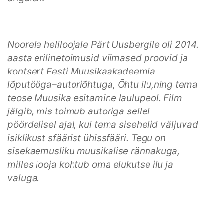
Noorele heliloojale Pärt Uusbergile oli 2014.
aasta erilinetoimusid viimased proovid ja
kontsert Eesti Muusikaakadeemia
lõputööga–autoriõhtuga, Õhtu ilu,ning tema
teose Muusika esitamine laulupeol. Film
jälgib, mis toimub autoriga sellel
pöördelisel ajal, kui tema sisehelid väljuvad
isiklikust sfäärist ühissfääri. Tegu on
sisekaemusliku muusikalise rännakuga,
milles looja kohtub oma elukutse ilu ja
valuga.